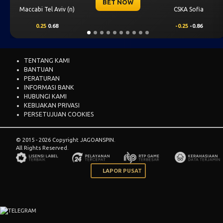
BET NOW
CSKA Sofia
Lincoln Red Imps (n)
-0.25
-0.86
-0.75
-0.90
TENTANG KAMI
BANTUAN
PERATURAN
INFORMASI BANK
HUBUNGI KAMI
KEBIJAKAN PRIVASI
PERSETUJUAN COOKIES
© 2015 - 2026 Copyright JAGOANSPIN.
All Rights Reserved.
LAPOR PUSAT