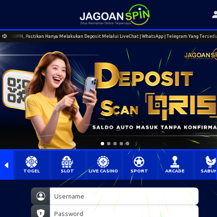
ANSPIN, Pastikan Hanya Melakukan Deposit Melalui LiveChat | WhatsApp | Telegram Yang Tersedia Di 
TOGEL
SLOT
LIVE CASINO
SPORT
ARCADE
SABU