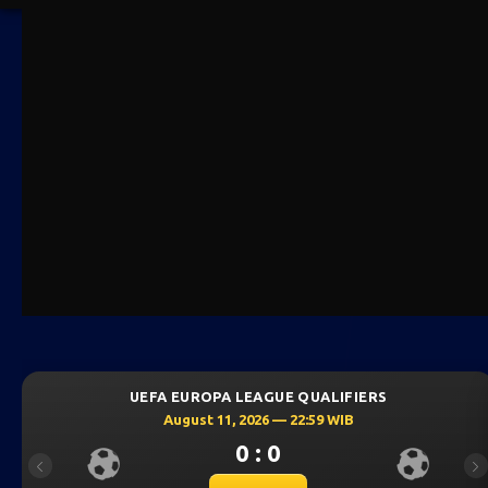
PA LEAGUE QUALIFIERS
UEFA CHAMPIO
11, 2026 — 22:59 WIB
August 11
0 : 0
Previous
Ne